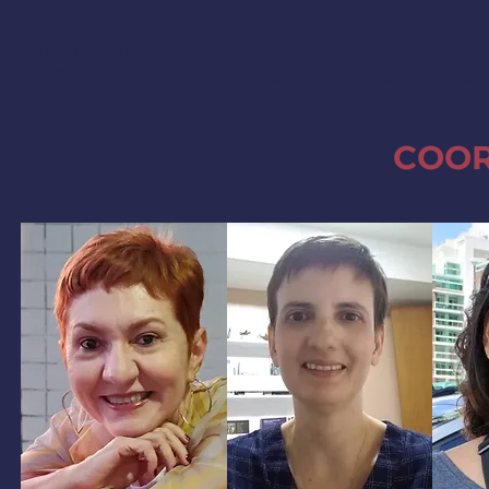
Atualmente, o
LabFictio
é coordenado pela p
professora doutora Larissa Brito dos Santos.
COO