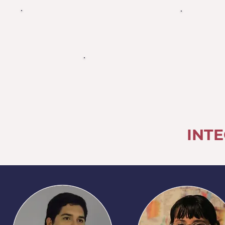
PIBIC
E
Publicações
INT