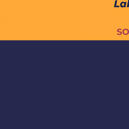
SO
O Laboratório de Antropologia da Ficção –
L
Antropologia Literária) é formado por pesqui
seu prolongamento, a Antropologia Literári
objetivo construir uma aproximação metateó
de leitura/espectação de ficção. Para ta
repercussão na prática educativa, sobretudo no
para Mapeamentos da Experiência Estética
compreensão iseriana sobre ficcionalizaçã
cinema e demais expressões artísticas —, r
para Antropologia da Ficção.
O
LabFictio
com a atual configuração, vi