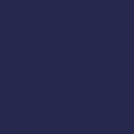
(PPGL/CCHLA/UFPB) foi fundado em 2018 pe
todavia, suas origens estão ligadas à publi
Efeito Estético e Teoria Histórico-Cultura
articulação entre as teorias de W. Iser e L. 
projetos de pesquisa e extensão foram dese
Educação, sendo coordenados pela professor
e pelo professor Fernando Cézar Bezerra 
referido livro tornou-se, de modo mais pers
da Antropologia Literária, 6ª e 7ª artes). 
PIBIC e envolvia 11 bolsistas. Nele, criou-
Experiência Estética com textos literário
Metaprocedimental (RDM), cuja finalidade é 
com a experiência estética advinda da leitur
produzidos, sofisticando-se a elaboração 
RDM, como também da interface Antropologia L
Trabalhos de Conclusão de Curso foram concl
os Anais do I Congresso Nacional de Estu
referentes em nosso site).