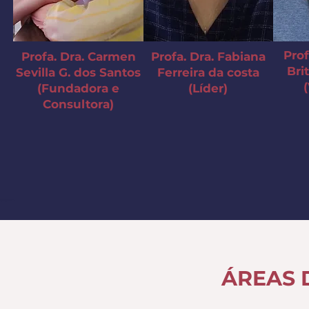
Prof
Profa. Dra. Carmen
Profa. Dra. Fabiana
Bri
Sevilla G. dos Santos
Ferreira da costa
(Fundadora e
(Líder)
Consultora)
ÁREAS 