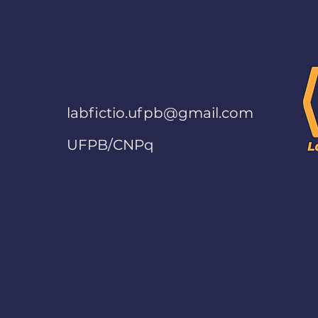
labfictio.ufpb@gmail.com
UFPB/CNPq