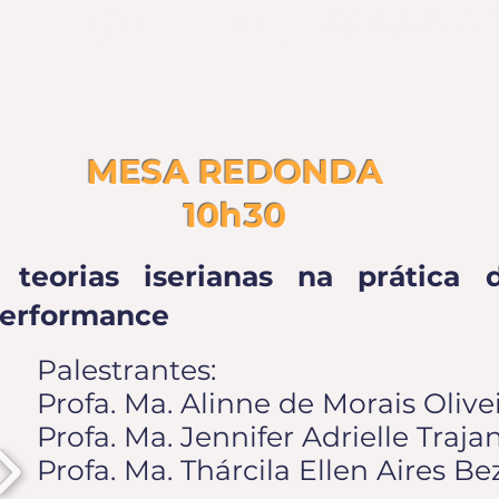
|
TERÇA-FEIRA
18/10/2022
MESA REDONDA
10h30
 teorias iserianas na prática do
performance
Palestrantes:
Profa. Ma. Alinne de Morais Oliv
Profa. Ma. Jennifer Adrielle Traj
Profa. Ma. Thárcila Ellen Aires B