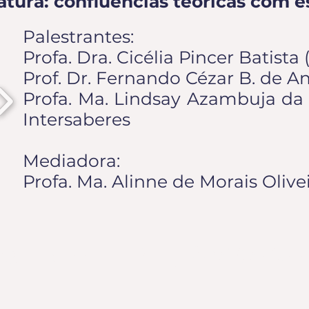
atura: confluências teóricas com e
Palestrantes:
Profa. Dra. Cicélia Pincer Batist
Prof. Dr. Fernando Cézar B. de 
Profa. Ma. Lindsay Azambuja da S
Intersaberes
Mediadora:
Profa. Ma. Alinne de Morais Oliv
|
20
QUINTA-FEIRA
/10/202