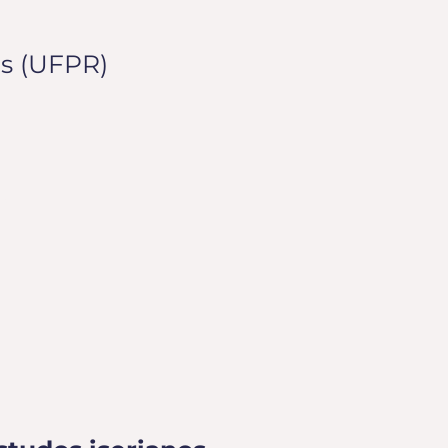
os (UFPR)
2