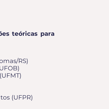
ões teóricas para
diomas/RS)
 (UFOB)
e (UFMT)
ntos (UFPR)