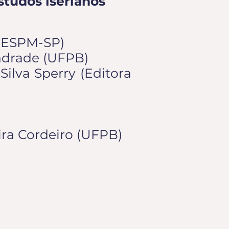
studos iserianos
a (ESPM-SP)
Andrade (UFPB)
ilva Sperry (Editora
eira Cordeiro (UFPB)
2