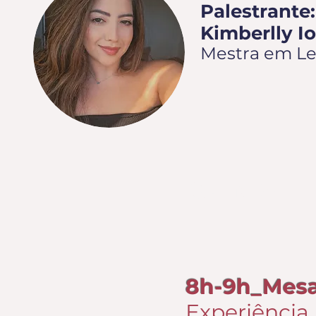
Palestrante:
Kimberlly I
Mestra em Let
QUINTA-F
8h-9h_Mes
Experiência