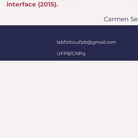
interface (2015).
Carmen Sev
labfictio.ufpb@gmail.com
UFPB/CNPq