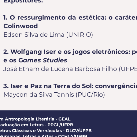
Expositores:
1. O ressurgimento da estética: o carát
Colinwood
Edson Silva de Lima (UNIRIO)
2. Wolfgang Iser e os jogos eletrônicos: p
e os G
ames Studies
José Etham de Lucena Barbosa Filho (UFP
3. Iser e Paz na Terra do Sol: convergênc
Maycon da Silva Tannis (PUC/Rio)
m Antropologia Literária - GEAL
raduação em Letras - PPGL/UFPB
tras Clássicas e Vernáculas - DLCV/UFPB
 Humanas, Letras e Artes – CCHLA/UFPB