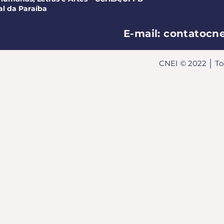
al da Paraíba
E-mail:
contatocn
CNEI © 2022 │ Tod