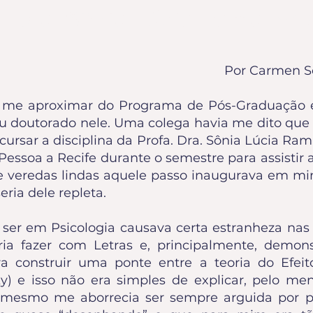
. Dra. Sônia Lúcia Ramalho 
Por Carmen Se
 me aproximar do Programa de Pós-Graduação 
eu doutorado nele. Uma colega havia me dito que
rsar a disciplina da Profa. Dra. Sônia Lúcia Rama
essoa a Recife durante o semestre para assistir a
e veredas lindas aquele passo inaugurava em m
eria dele repleta.
ser em Psicologia causava certa estranheza nas p
ria fazer com Letras e, principalmente, demons
ra construir uma ponte entre a teoria do Efeito 
sky) e isso não era simples de explicar, pelo m
mesmo me aborrecia ser sempre arguida por pr