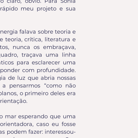
 claro, óbvio. Para Sônia
rápido meu projeto e sua
rgia falava sobre teoria e
teoria, crítica, literatura e
itos, nunca os embraçava,
quadro, traçava uma linha
áticos para esclarecer uma
sponder com profundidade.
a de luz que abria nossas
do a pensarmos “como não
lanos, o primeiro deles era
rientação.
ao mar esperando que uma
orientadora, caso eu fosse
as podem fazer: interessou-