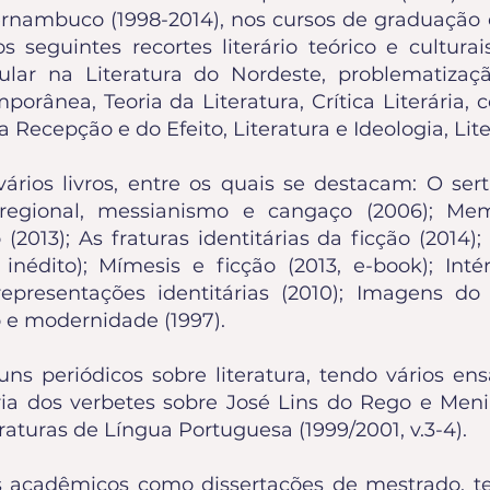
ernambuco (1998-2014), nos cursos de graduação
 seguintes recortes literário teórico e cultura
ular na Literatura do Nordeste, problematiza
emporânea, Teoria da Literatura, Crítica Literár
a Recepção e do Efeito, Literatura e Ideologia, Lit
ários livros, entre os quais se destacam: O se
regional, messianismo e cangaço (2006); Memó
o (2013); As fraturas identitárias da ficção (20
 inédito); Mímesis e ficção (2013, e-book); Intér
representações identitárias (2010); Imagens do B
o e modernidade (1997).
ns periódicos sobre literatura, tendo vários ens
ria dos verbetes sobre José Lins do Rego e Men
raturas de Língua Portuguesa (1999/2001, v.3-4).
s acadêmicos como dissertações de mestrado, te