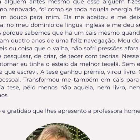
em alguém antes mesmo que esse alguém fizes
 renovado, foi como se toda aquela energia físic
 um pouco para mim. Ela me aceitou e me dei
a, no meu domínio da língua inglesa e me deu s
es porque sabemos que há um cais mesmo quando
oram quatro anos de uma feliz navegação. Meu d
eis ou coisa que o valha, não sofri pressões afor
 pesquisar, de criar, de tecer com teorias. Nesse
ornar eu tinha o esteio da melhor tecelã. Sem es
 que escrevi. A tese ganhou prêmio, virou livro
pessoal. Transformou-me também em cais para
ia tese, pelo menos não aquela, nem livro, n
nos.
 e gratidão que lhes apresento a professora hom