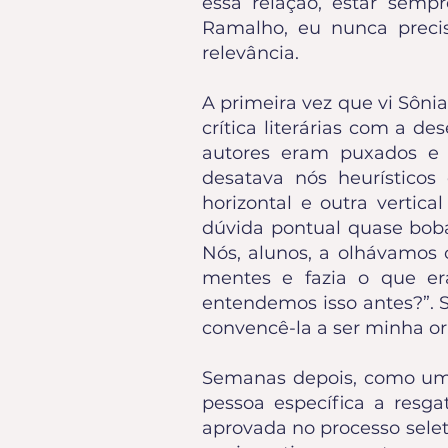
essa relação, estar semp
Ramalho, eu nunca preci
relevância.
A primeira vez que vi Sôn
crítica literárias com a des
autores eram puxados e e
desatava nós heurísticos
horizontal e outra vertic
dúvida pontual quase bob
Nós, alunos, a olhávamos
mentes e fazia o que er
entendemos isso antes?”. S
convencê-la a ser minha or
Semanas depois, como um
pessoa específica a resga
aprovada no processo selet