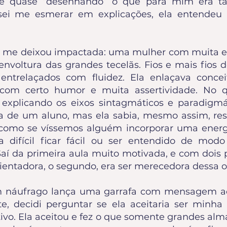
re quase “desenhando” o que para mim era tão
sei me esmerar em explicações, ela entendeu 
ia me deixou impactada: uma mulher com muita ene
envoltura das grandes tecelãs. Fios e mais fios de 
ntrelaçados com fluidez. Ela enlaçava conce
 com certo humor e muita assertividade. No 
al explicando os eixos sintagmáticos e paradigm
a de um aluno, mas ela sabia, mesmo assim, re
 como se víssemos alguém incorporar uma energi
a difícil ficar fácil ou ser entendido de mo
aí da primeira aula muito motivada, e com dois p
ientadora, o segundo, era ser merecedora dessa o
 náufrago lança uma garrafa com mensagem 
te, decidi perguntar se ela aceitaria ser minha 
ivo. Ela aceitou e fez o que somente grandes alm