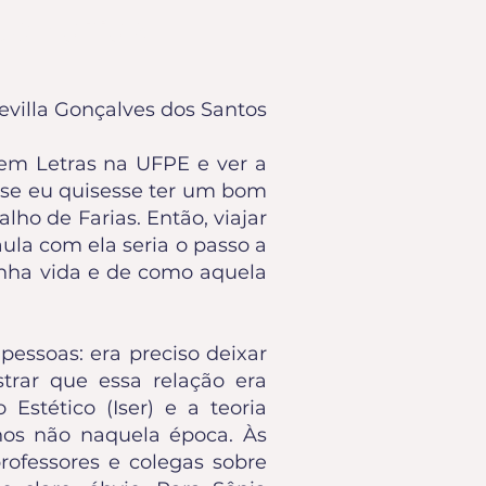
de Farias
villa Gonçalves dos Santos
em Letras na UFPE e ver a
 se eu quisesse ter um bom
lho de Farias. Então, viajar
ula com ela seria o passo a
inha vida e de como aquela
essoas: era preciso deixar
trar que essa relação era
Estético (Iser) e a teoria
enos não naquela época. Às
ofessores e colegas sobre